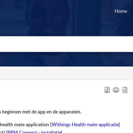
Home
n beginnen met de app en de apparaten.
 health mate application [
Withings Health mate applicatie
]
t) [
BPM Connect - installatie
]