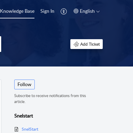
Knowledge Base
Sign In
English
Add Ticket
Follow
Subscribe to receive notifications from this
article.
Snelstart
SnelStart