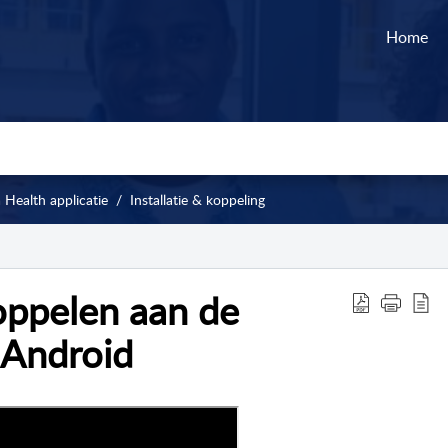
Home
 Health applicatie
Installatie & koppeling
oppelen aan de
 Android