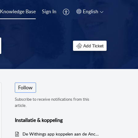
Knowledge Base
Sign In
English
Add Ticket
Follow
Subscribe to receive notifications from this
article.
Installatie & koppeling
De Withings app koppelen aan de Ancora Health app iPhone