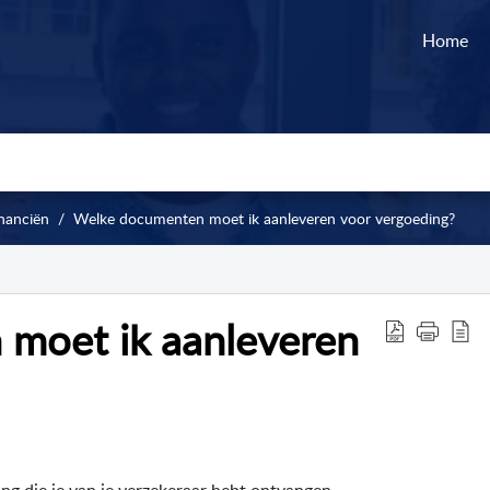
Home
nanciën
Welke documenten moet ik aanleveren voor vergoeding?
moet ik aanleveren