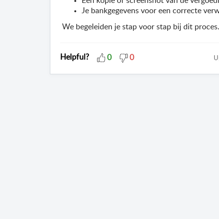
Een kopie of screenshot van de vergoedi
Je bankgegevens voor een correcte verw
We begeleiden je stap voor stap bij dit proces.
Helpful?
0
0
U