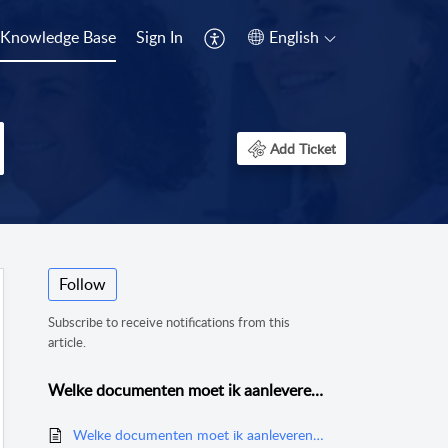
Knowledge Base
Sign In
English
Add Ticket
Follow
Subscribe to receive notifications from this
article.
Welke documenten moet ik aanleveren voor vergoeding?
Welke documenten moet ik aanleveren voor vergoeding?