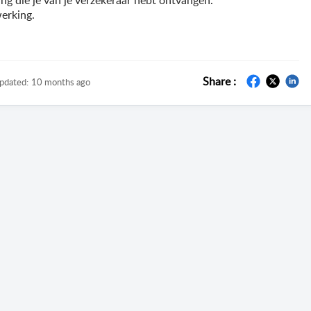
ng die je van je verzekeraar hebt ontvangen. 
erking. 
 
Share :
pdated:
10 months ago