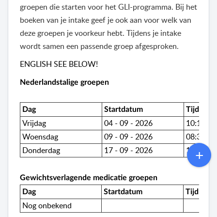
groepen die starten voor het GLI-programma. Bij het
boeken van je intake geef je ook aan voor welk van
deze groepen je voorkeur hebt. Tijdens je intake
wordt samen een passende groep afgesproken.
ENGLISH SEE BELOW!
Nederlandstalige groepen
Dag
Startdatum
Tijd
Vrijdag
04 - 09 - 2026
10:15 - 1
Woensdag
09 - 09 - 2026
08:30 - 0
Donderdag
17
- 09 - 2026
1
8:30 - 
Gewichtsverlagende medicatie groepen
Dag
Startdatum
Tijd
Nog onbekend