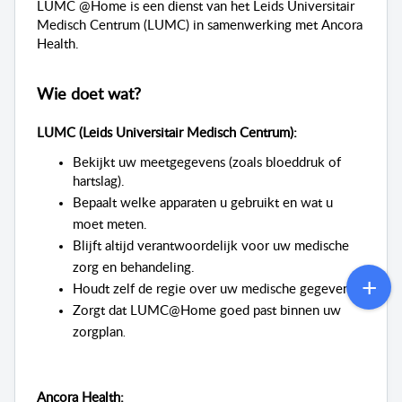
LUMC @Home is
een
dienst
van het
Leids
Universitair
Medisch
Centrum (LUMC) in
samenwerking
met Ancora
Health.
Wie
doet
wat?
LUMC (
Leids
Universitair
Medisch
Centrum):
Bekijkt
uw
meetgegevens
(
zoals
bloeddruk
of
hartslag
).
Bepaalt
welke
apparaten
u
gebruikt
en
wat u
moet
meten
.
Blijft
altijd
verantwoordelijk
voor
uw
medische
zorg
en
behandeling
.
Houdt
zelf
de regie over
uw
medische
gegevens.
Zorgt
dat
LUMC@Home
goed
past
binnen
uw
zorgplan
.
Ancora Health: