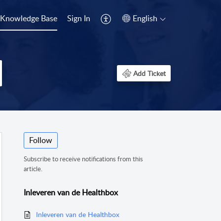
Knowledge Base
Sign In
English
Add Ticket
Follow
Subscribe to receive notifications from this
article.
Inleveren van de Healthbox
Inleveren van de Healthbox