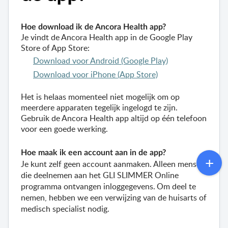
Hoe download ik de 
Ancora
 Health app?
Je vindt de 
Ancora
 Health app in de Google Play 
Store of App Store: 
Download voor Android (Google Play)
Download voor iPhone (App Store)
H
et is 
helaas momenteel 
niet mogelijk om op 
meerdere apparaten tegelijk ingelogd te zijn. 
Gebruik de 
Ancora
 Health app altijd op één telefoon 
voor een goede werking.
Hoe maak ik een account aan in de app?
Je kunt zelf geen account aanmaken. Alleen mensen 
die deelnemen aan het GLI SLIMMER Online 
programma ontvangen inloggegevens. Om deel te 
nemen, hebben we een verwijzing van de huisarts of 
medisch specialist nodig.